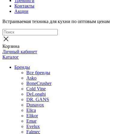
Тренинги
Контакты
Акции
Встраиваемая техника для кухни по оптовым ценам
Корзина
Личный кабинет
Каталог
Бренды
Все бренды
Asko
BoneCrusher
Cold Vine
DeLonghi
DR. GANS
Dunavox
Elica
Elikor
Emar
Evelux
Falmec