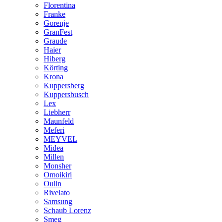
Florentina
Franke
Gorenje
GranFest
Graude
Haier
Hiberg
Körting
Krona
Kuppersberg
Kuppersbusch
Lex
Liebherr
Maunfeld
Meferi
MEYVEL
Midea
Millen
Monsher
Omoikiri
Oulin
Rivelato
Samsung
Schaub Lorenz
Smeg