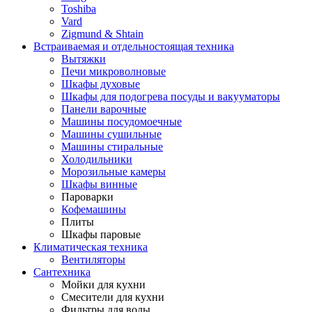
Toshiba
Vard
Zigmund & Shtain
Встраиваемая и отдельностоящая техника
Вытяжки
Печи микроволновые
Шкафы духовые
Шкафы для подогрева посуды и вакууматоры
Панели варочные
Машины посудомоечные
Машины сушильные
Машины стиральные
Холодильники
Морозильные камеры
Шкафы винные
Пароварки
Кофемашины
Плиты
Шкафы паровые
Климатическая техника
Вентиляторы
Сантехника
Мойки для кухни
Смесители для кухни
Фильтры для воды