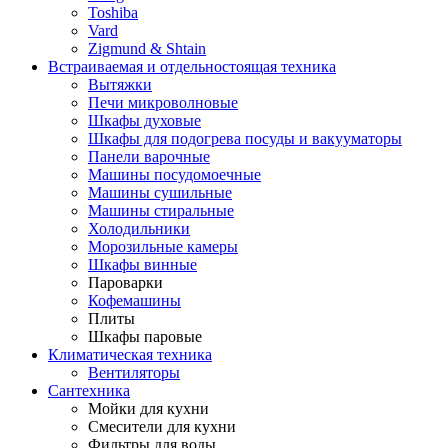
Toshiba
Vard
Zigmund & Shtain
Встраиваемая и отдельностоящая техника
Вытяжки
Печи микроволновые
Шкафы духовые
Шкафы для подогрева посуды и вакууматоры
Панели варочные
Машины посудомоечные
Машины сушильные
Машины стиральные
Холодильники
Морозильные камеры
Шкафы винные
Пароварки
Кофемашины
Плиты
Шкафы паровые
Климатическая техника
Вентиляторы
Сантехника
Мойки для кухни
Смесители для кухни
Фильтры для воды