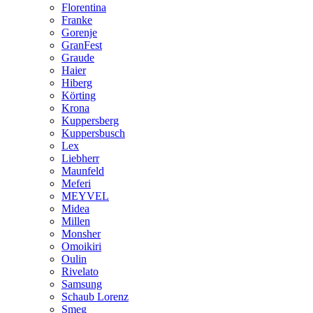
Florentina
Franke
Gorenje
GranFest
Graude
Haier
Hiberg
Körting
Krona
Kuppersberg
Kuppersbusch
Lex
Liebherr
Maunfeld
Meferi
MEYVEL
Midea
Millen
Monsher
Omoikiri
Oulin
Rivelato
Samsung
Schaub Lorenz
Smeg