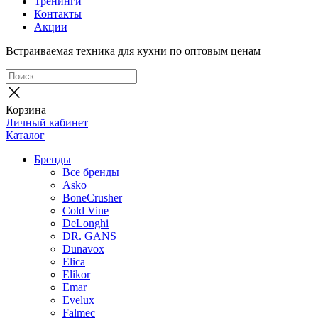
Тренинги
Контакты
Акции
Встраиваемая техника для кухни по оптовым ценам
Корзина
Личный кабинет
Каталог
Бренды
Все бренды
Asko
BoneCrusher
Cold Vine
DeLonghi
DR. GANS
Dunavox
Elica
Elikor
Emar
Evelux
Falmec