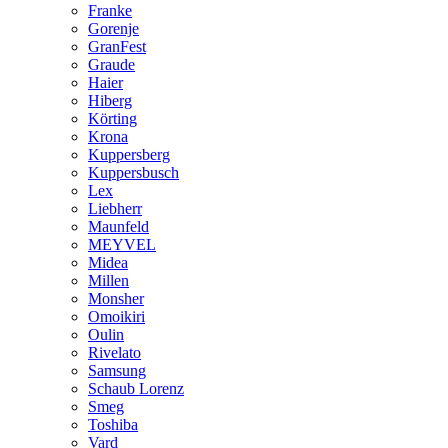
Franke
Gorenje
GranFest
Graude
Haier
Hiberg
Körting
Krona
Kuppersberg
Kuppersbusch
Lex
Liebherr
Maunfeld
MEYVEL
Midea
Millen
Monsher
Omoikiri
Oulin
Rivelato
Samsung
Schaub Lorenz
Smeg
Toshiba
Vard