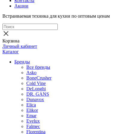
Контакты
Акции
Встраиваемая техника для кухни по оптовым ценам
Корзина
Личный кабинет
Каталог
Бренды
Все бренды
Asko
BoneCrusher
Cold Vine
DeLonghi
DR. GANS
Dunavox
Elica
Elikor
Emar
Evelux
Falmec
Florentina