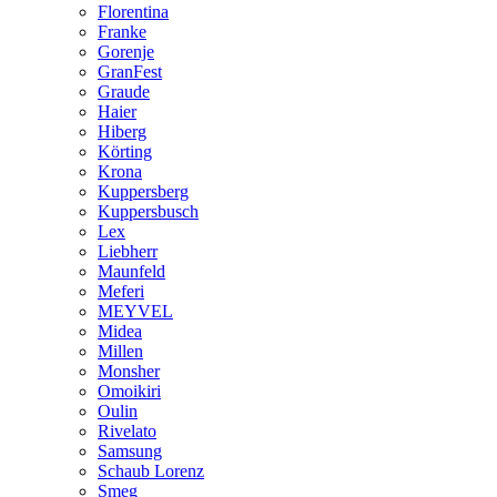
Florentina
Franke
Gorenje
GranFest
Graude
Haier
Hiberg
Körting
Krona
Kuppersberg
Kuppersbusch
Lex
Liebherr
Maunfeld
Meferi
MEYVEL
Midea
Millen
Monsher
Omoikiri
Oulin
Rivelato
Samsung
Schaub Lorenz
Smeg