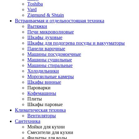
Toshiba
Vard
Zigmund & Shtain
Встраиваемая и отдельностоящая техника
Вытяжки
Печи микроволновые
Шкафы духовые
Шкафы для подогрева посуды и вакууматоры
Панели варочные
Машины посудомоечные
Машины сушильные
Машины стиральные
Холодильники
Морозильные камеры
Шкафы винные
Пароварки
Кофемашины
Плиты
Шкафы паровые
Климатическая техника
Вентиляторы
Сантехника
Мойки для кухни
Смесители для кухни
Фильтры для воды