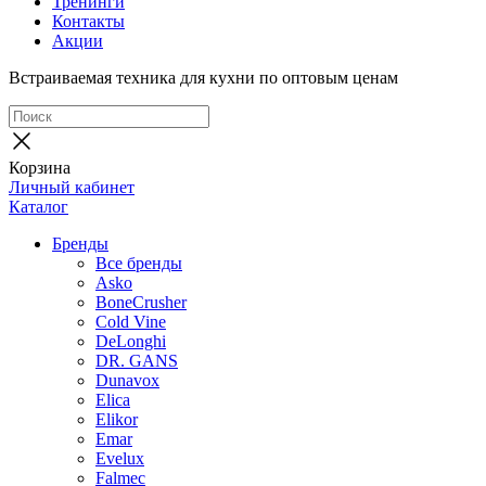
Тренинги
Контакты
Акции
Встраиваемая техника для кухни по оптовым ценам
Корзина
Личный кабинет
Каталог
Бренды
Все бренды
Asko
BoneCrusher
Cold Vine
DeLonghi
DR. GANS
Dunavox
Elica
Elikor
Emar
Evelux
Falmec