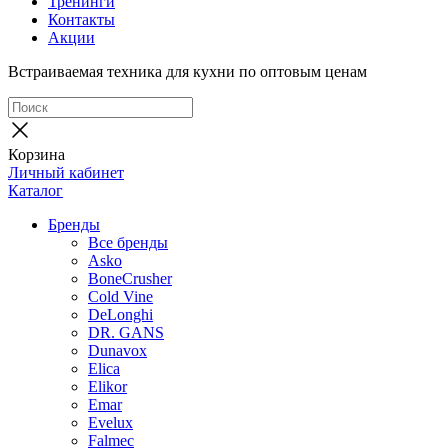
Тренинги
Контакты
Акции
Встраиваемая техника для кухни по оптовым ценам
Корзина
Личный кабинет
Каталог
Бренды
Все бренды
Asko
BoneCrusher
Cold Vine
DeLonghi
DR. GANS
Dunavox
Elica
Elikor
Emar
Evelux
Falmec