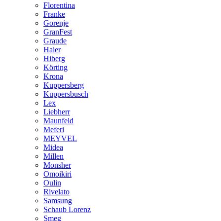
Florentina
Franke
Gorenje
GranFest
Graude
Haier
Hiberg
Körting
Krona
Kuppersberg
Kuppersbusch
Lex
Liebherr
Maunfeld
Meferi
MEYVEL
Midea
Millen
Monsher
Omoikiri
Oulin
Rivelato
Samsung
Schaub Lorenz
Smeg