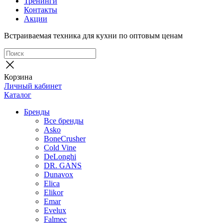
Тренинги
Контакты
Акции
Встраиваемая техника для кухни по оптовым ценам
Корзина
Личный кабинет
Каталог
Бренды
Все бренды
Asko
BoneCrusher
Cold Vine
DeLonghi
DR. GANS
Dunavox
Elica
Elikor
Emar
Evelux
Falmec