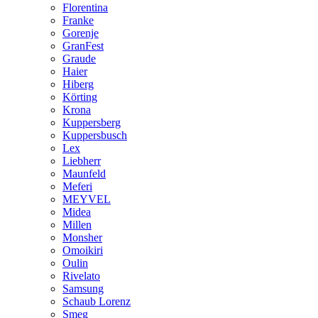
Florentina
Franke
Gorenje
GranFest
Graude
Haier
Hiberg
Körting
Krona
Kuppersberg
Kuppersbusch
Lex
Liebherr
Maunfeld
Meferi
MEYVEL
Midea
Millen
Monsher
Omoikiri
Oulin
Rivelato
Samsung
Schaub Lorenz
Smeg