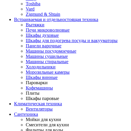
Toshiba
Vard
Zigmund & Shtain
Встраиваемая и отдельностоящая техника
Вытяжки
Печи микроволновые
Шкафы духовые
Шкафы для подогрева посуды и вакууматоры
Панели варочные
Машины посудомоечные
Машины сушильные
Машины стиральные
Холодильники
Морозильные камеры
Шкафы винные
Пароварки
Кофемашины
Плиты
Шкафы паровые
Климатическая техника
Вентиляторы
Сантехника
Мойки для кухни
Смесители для кухни
Фильтры для воды