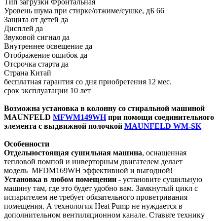
Тип загрузки Фронтальная
Уровень шума при стирке/отжиме/сушке, дБ 66
Защита от детей да
Дисплей да
Звуковой сигнал да
Внутреннее освещение да
Отображение ошибок да
Отсрочка старта да
Страна Китай
бесплатная гарантия со дня приобретения 12 мес.
срок эксплуатации 10 лет
Возможна установка в колонну со стиральной машиной
MAUNFELD
MFWM149WH
при помощи соединительного
элемента с выдвижной полочкой
MAUNFELD WM-SK
Особенности
Отдельностоящая сушильная машина
, оснащенная
тепловой помпой и инверторным двигателем делает
модель MFDM169WH эффективной и выгодной!
Установка в любом помещении
- установите сушильную
машину там, где это будет удобно вам. Замкнутый цикл с
испарителем не требует обязательного проветривания
помещения. А технология Heat Pump не нуждается в
дополнительном вентиляционном канале. Ставьте технику