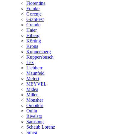
Florentina
Franke
Gorenje
GranFest
Graude
Haier
Hiberg
Körting
Krona
Kuppersberg
Kuppersbusch
Lex
Liebherr
Maunfeld
Meferi
MEYVEL
Midea
Millen
Monsher
Omoikiri
Oulin
Rivelato
Samsung
Schaub Lorenz
Smeg