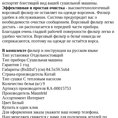
испортят блестящий вид вашей сушильной машины.
Эффективная и простая очистка
- высокотехнологичный
ворсовый фильтр не оставляет на одежде ворсинок. Фильтр
удобен в обслуживании. Система предупредит вас о
необходимости очистки сообщением. Ворсовый фильтр легко
достать - он располагается в передней части прибора.
Благодаря очень гладкой рабочей поверхности фильтр легко и
удобно чистится. Ворсовый фильтр и бельё никогда не
соприкасаются, поэтому на одежде не остаётся ворса.
В комплекте
фильтр и инструкция на русском языке
Тип установки
Отдельностоящий
Тип прибора
Сушильная машина
Гарантия
1 год
Габариты (ВхШхГ) (см)
84.5х59.5х64
Страна-производитель
Китай
Тип сушки
С тепловым насосом
Количество белья (кг)
9
Артикул производителя
КА-00015753
Производитель
Maunfeld
Ассортимент
Интернет
Цвет
Белый
Купить в один клик
Для оформления заказа укажите ваш номер телефона.
Наш менеджер свяжется с вами для получения деталей по