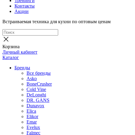
Тренинги
Контакты
Акции
Встраиваемая техника для кухни по оптовым ценам
Корзина
Личный кабинет
Каталог
Бренды
Все бренды
Asko
BoneCrusher
Cold Vine
DeLonghi
DR. GANS
Dunavox
Elica
Elikor
Emar
Evelux
Falmec