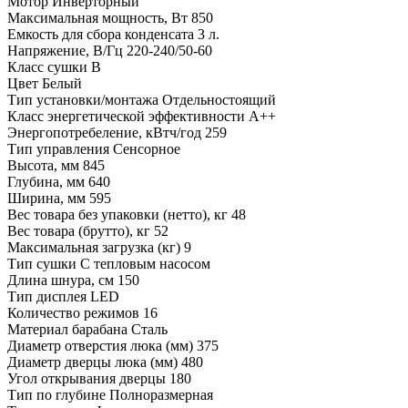
Мотор Инверторный
Максимальная мощность, Вт 850
Емкость для сбора конденсата 3 л.
Напряжение, В/Гц 220-240/50-60
Класс сушки B
Цвет Белый
Тип установки/монтажа Отдельностоящий
Класс энергетической эффективности A++
Энергопотребеление, кВтч/год 259
Тип управления Сенсорное
Высота, мм 845
Глубина, мм 640
Ширина, мм 595
Вес товара без упаковки (нетто), кг 48
Вес товара (брутто), кг 52
Максимальная загрузка (кг) 9
Тип сушки С тепловым насосом
Длина шнура, см 150
Тип дисплея LED
Количество режимов 16
Материал барабана Сталь
Диаметр отверстия люка (мм) 375
Диаметр дверцы люка (мм) 480
Угол открывания дверцы 180
Тип по глубине Полноразмерная