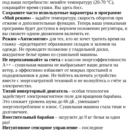
под ваши потребности: меняйте температуру (20-70 °C),
сокращайте время сушки. Вы здесь босс.
Сохраните часто используемые параметры в программе
«Мой режим»
- задайте температуру, скорость оборотов при
отжиме и дополнительные функции. Теперь ваша уникальная
программа будет доступна в верхнем положении регулятора, и
вы сможете одним движением включить ее.
Режим «Антисмятие»
для тех, кто не хочет тратить время на
глажку –предотвратит образование складок и заломов на
одежде. Не проводите полжизни у гладильной доски,
аккуратное бельё прямо из сушильной машины.
Не переплачивайте за счета
с классом энергоэффективности
A++ - сушильная машина не выбрасывает ваши деньги на
ветер, а эффективно избавляет от мокрых простыней и
пододеяльников в доме. Не бойтесь включать устройство
вместе с энергозатратной техникой и не волнуйтесь о счёте за
электричество.
Тихий инверторный двигатель
- особая технология
задействует электромагнитное поле для вращения барабана.
Это снижает уровень шума до 66 дБ , уменьшает
энергопотребление и износ. Сушильная машина стала тише и
долговечнее.
Вместительный барабан
– загрузите до 9 кг белья за один
раз!
Интуитивное сенсорное управление
– последние