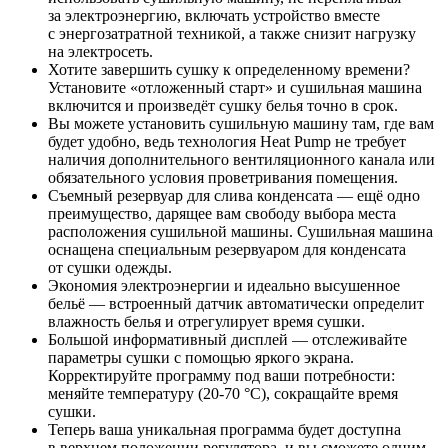
за электроэнергию, включать устройство вместе
с энергозатратной техникой, а также снизит нагрузку
на электросеть.
Хотите завершить сушку к определенному времени?
Установите «отложенный старт» и сушильная машина
включится и произведёт сушку белья точно в срок.
Вы можете установить сушильную машину там, где вам
будет удобно, ведь технология Heat Pump не требует
наличия дополнительного вентиляционного канала или
обязательного условия проветривания помещения.
Съемный резервуар для слива конденсата — ещё одно
преимущество, дарящее вам свободу выбора места
расположения сушильной машины. Сушильная машина
оснащена специальным резервуаром для конденсата
от сушки одежды.
Экономия электроэнергии и идеально высушенное
бельё — встроенный датчик автоматически определит
влажность белья и отрегулирует время сушки.
Большой информативный дисплей — отслеживайте
параметры сушки с помощью яркого экрана.
Корректируйте программу под ваши потребности:
меняйте температуру (20-70 °C), сокращайте время
сушки.
Теперь ваша уникальная программа будет доступна
в верхнем положении регулятора, и вы сможете одним