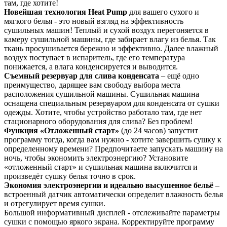
там, где хотите!
Новейшая технология Heat Pump
для вашего сухого и
мягкого белья - это новый взгляд на эффективность
сушильных машин! Теплый и сухой воздух перегоняется в
камеру сушильной машины, где забирает влагу из белья. Так
ткань просушивается бережно и эффективно. Далее влажный
воздух поступает в испаритель, где его температура
понижается, а влага конденсируется и выводится.
Съемный резервуар для слива конденсата
– ещё одно
преимущество, дарящее вам свободу выбора места
расположения сушильной машины. Сушильная машина
оснащена специальным резервуаром для конденсата от сушки
одежды. Хотите, чтобы устройство работало там, где нет
стационарного оборудования для слива? Без проблем!
Функция «Отложенный старт»
(до 24 часов) запустит
программу тогда, когда вам нужно - хотите завершить сушку к
определенному времени? Предпочитаете запускать машину на
ночь, чтобы экономить электроэнергию? Установите
«отложенный старт» и сушильная машина включится и
произведёт сушку белья точно в срок.
Экономия электроэнергии и идеально высушенное бельё
–
встроенный датчик автоматически определит влажность белья
и отрегулирует время сушки.
Большой информативный дисплей - отслеживайте параметры
сушки с помощью яркого экрана. Корректируйте программу