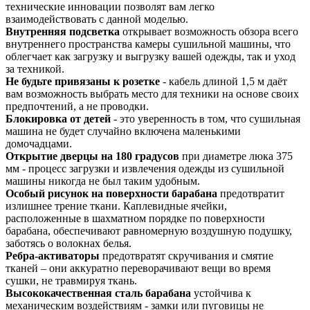
технические инновации позволят вам легко
взаимодействовать с данной моделью.
Внутренняя подсветка
открывает возможность обзора всего
внутреннего пространства камеры сушильной машины, что
облегчает как загрузку и выгрузку вашей одежды, так и уход
за техникой.
Не будьте привязаны к розетке
- кабель длиной 1,5 м даёт
вам возможность выбрать место для техники на основе своих
предпочтений, а не проводки.
Блокировка от детей
- это уверенность в том, что сушильная
машина не будет случайно включена маленькими
домочадцами.
Открытие дверцы на 180 градусов
при диаметре люка 375
мм - процесс загрузки и извлечения одежды из сушильной
машины никогда не был таким удобным.
Особый рисунок на поверхности барабана
предотвратит
излишнее трение ткани. Каплевидные ячейки,
расположенные в шахматном порядке по поверхности
барабана, обеспечивают равномерную воздушную подушку,
заботясь о волокнах белья.
Ребра-активаторы
предотвратят скручивания и смятие
тканей – они аккуратно переворачивают вещи во время
сушки, не травмируя ткань.
Высококачественная сталь барабана
устойчива к
механическим воздействиям - замки или пуговицы не