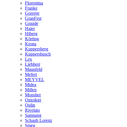
Florentina
Franke
Gorenje
GranFest
Graude
Haier
Hiberg
Körting
Krona
Kuppersberg
Kuppersbusch
Lex
Liebherr
Maunfeld
Meferi
MEYVEL
Midea
Millen
Monsher
Omoikiri
Oulin
Rivelato
Samsung
Schaub Lorenz
Smeg