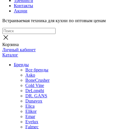
Тренинги
Контакты
Акции
Встраиваемая техника для кухни по оптовым ценам
Корзина
Личный кабинет
Каталог
Бренды
Все бренды
Asko
BoneCrusher
Cold Vine
DeLonghi
DR. GANS
Dunavox
Elica
Elikor
Emar
Evelux
Falmec