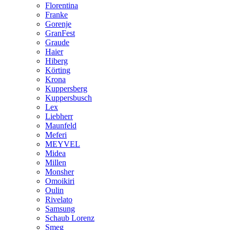
Florentina
Franke
Gorenje
GranFest
Graude
Haier
Hiberg
Körting
Krona
Kuppersberg
Kuppersbusch
Lex
Liebherr
Maunfeld
Meferi
MEYVEL
Midea
Millen
Monsher
Omoikiri
Oulin
Rivelato
Samsung
Schaub Lorenz
Smeg