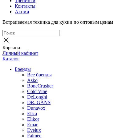
Тренинги
Контакты
Акции
Встраиваемая техника для кухни по оптовым ценам
Корзина
Личный кабинет
Каталог
Бренды
Все бренды
Asko
BoneCrusher
Cold Vine
DeLonghi
DR. GANS
Dunavox
Elica
Elikor
Emar
Evelux
Falmec