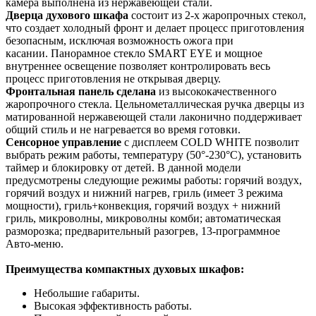
камера выполнена из нержавеющей стали.
Дверца духового шкафа
состоит из 2-х жаропрочных стекол,
что создает холодный фронт и делает процесс приготовления
безопасным, исключая возможность ожога при
касании. Панорамное стекло SMART EYE и мощное
внутреннее освещение позволяет контролировать весь
процесс приготовления не открывая дверцу.
Фронтальная панель сделана
из высококачественного
жаропрочного стекла. Цельнометаллическая ручка дверцы из
матированной нержавеющей стали лаконично поддерживает
общий стиль и не нагревается во время готовки.
Сенсорное управление
с дисплеем COLD WHITE позволит
выбрать режим работы, температуру (50°-230°C), установить
таймер и блокировку от детей. В данной модели
предусмотрены следующие режимы работы: горячий воздух,
горячий воздух и нижний нагрев, гриль (имеет 3 режима
мощности), гриль+конвекция, горячий воздух + нижний
гриль, микроволны, микроволны комби; автоматическая
разморозка; предварительный разогрев, 13-программное
Авто-меню.
Преимущества компактных духовых шкафов:
Небольшие габариты.
Высокая эффективность работы.