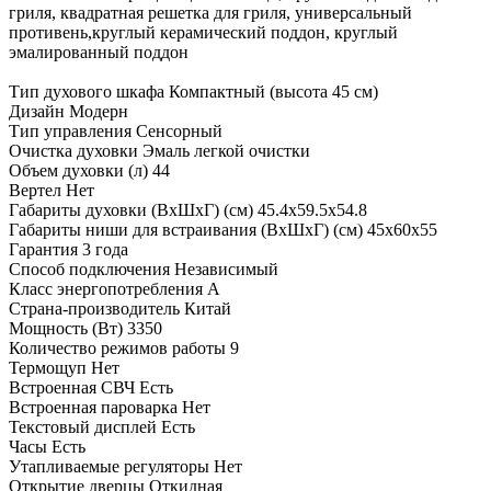
гриля, квадратная решетка для гриля, универсальный
противень,круглый керамический поддон, круглый
эмалированный поддон
Тип духового шкафа
Компактный (высота 45 см)
Дизайн
Модерн
Тип управления
Сенсорный
Очистка духовки
Эмаль легкой очистки
Объем духовки (л)
44
Вертел
Нет
Габариты духовки (ВхШхГ) (см)
45.4х59.5х54.8
Габариты ниши для встраивания (ВхШхГ) (см)
45х60х55
Гарантия
3 года
Способ подключения
Независимый
Класс энергопотребления
A
Страна-производитель
Китай
Мощность (Вт)
3350
Количество режимов работы
9
Термощуп
Нет
Встроенная СВЧ
Есть
Встроенная пароварка
Нет
Текстовый дисплей
Есть
Часы
Есть
Утапливаемые регуляторы
Нет
Открытие дверцы
Откидная