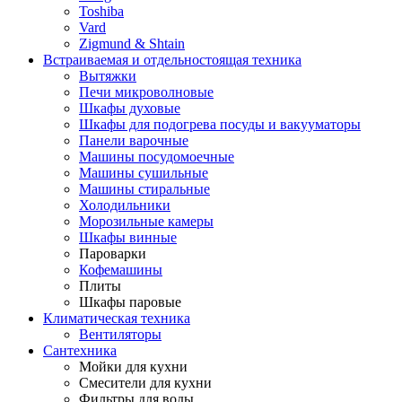
Toshiba
Vard
Zigmund & Shtain
Встраиваемая и отдельностоящая техника
Вытяжки
Печи микроволновые
Шкафы духовые
Шкафы для подогрева посуды и вакууматоры
Панели варочные
Машины посудомоечные
Машины сушильные
Машины стиральные
Холодильники
Морозильные камеры
Шкафы винные
Пароварки
Кофемашины
Плиты
Шкафы паровые
Климатическая техника
Вентиляторы
Сантехника
Мойки для кухни
Смесители для кухни
Фильтры для воды