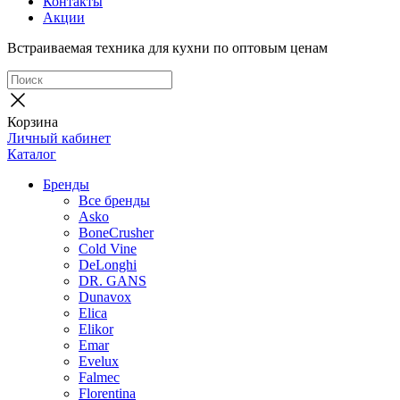
Контакты
Акции
Встраиваемая техника для кухни по оптовым ценам
Корзина
Личный кабинет
Каталог
Бренды
Все бренды
Asko
BoneCrusher
Cold Vine
DeLonghi
DR. GANS
Dunavox
Elica
Elikor
Emar
Evelux
Falmec
Florentina