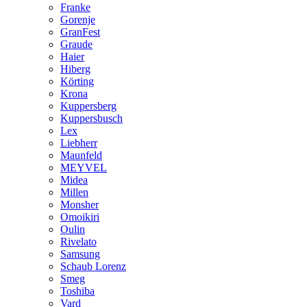
Franke
Gorenje
GranFest
Graude
Haier
Hiberg
Körting
Krona
Kuppersberg
Kuppersbusch
Lex
Liebherr
Maunfeld
MEYVEL
Midea
Millen
Monsher
Omoikiri
Oulin
Rivelato
Samsung
Schaub Lorenz
Smeg
Toshiba
Vard