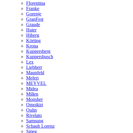
Florentina
Franke
Gorenje
GranFest
Graude
Haier
Hiberg
Körting
Krona
Kuppersberg
Kuppersbusch
Lex
Liebherr
Maunfeld
Meferi
MEYVEL
Midea
Millen
Monsher
Omoikiri
Oulin
Rivelato
Samsung
Schaub Lorenz
Smeg