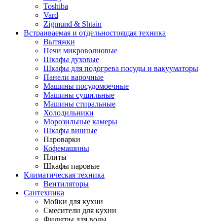
Toshiba
Vard
Zigmund & Shtain
Встраиваемая и отдельностоящая техника
Вытяжки
Печи микроволновые
Шкафы духовые
Шкафы для подогрева посуды и вакууматоры
Панели варочные
Машины посудомоечные
Машины сушильные
Машины стиральные
Холодильники
Морозильные камеры
Шкафы винные
Пароварки
Кофемашины
Плиты
Шкафы паровые
Климатическая техника
Вентиляторы
Сантехника
Мойки для кухни
Смесители для кухни
Фильтры для воды