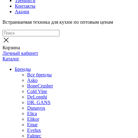
Тренинги
Контакты
Акции
Встраиваемая техника для кухни по оптовым ценам
Корзина
Личный кабинет
Каталог
Бренды
Все бренды
Asko
BoneCrusher
Cold Vine
DeLonghi
DR. GANS
Dunavox
Elica
Elikor
Emar
Evelux
Falmec