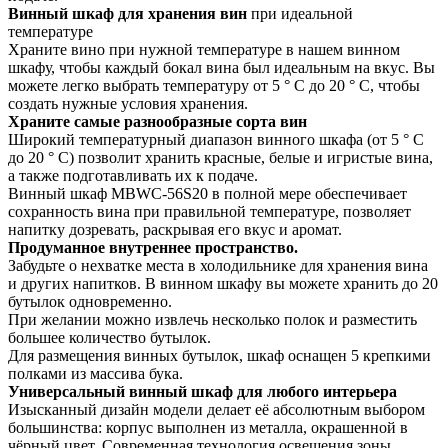
Винный шкаф для хранения вин
при идеальной
температуре
Храните вино при нужной температуре в нашем винном
шкафу, чтобы каждый бокал вина был идеальным на вкус. Вы
можете легко выбрать температуру от 5 ° C до 20 ° C, чтобы
создать нужные условия хранения.
Храните самые разнообразные сорта вин
Широкий температурный диапазон винного шкафа (от 5 ° C
до 20 ° C) позволит хранить красные, белые и игристые вина,
а также подготавливать их к подаче.
Винный шкаф MBWC-56S20 в полной мере обеспечивает
сохранность вина при правильной температуре, позволяет
напитку дозревать, раскрывая его вкус и аромат.
Продуманное внутреннее пространство.
Забудьте о нехватке места в холодильнике для хранения вина
и других напитков. В винном шкафу вы можете хранить до 20
бутылок одновременно.
При желании можно извлечь несколько полок и разместить
большее количество бутылок.
Для размещения винных бутылок, шкаф оснащен 5 крепкими
полками из массива бука.
Универсальный винный шкаф для любого интерьера
Изысканный дизайн модели делает её абсолютным выбором
большинства: корпус выполнен из металла, окрашенной в
чёрный цвет. Современная технология освещения зоны