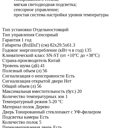
мягкая светодиодная подсветка;
сенсорное управление;
простая система настройки уровня температуры
Тип установки
Отдельностоящий
Тип управления
Сенсорный
Гарантия
1 год
Габариты (ВхШхГ) (см)
82х29.5х61.3
Годовое энергопотребление (кВт·ч в год)
135
Климатический класс
SN-ST (от +10°С до +38°С)
Страна-производитель
Китай
Уровень шума (дБ)
41
Полезный объем (л)
56
Сигнализация о неисправности
Есть
Сигнализация открытой двери
Нет
Общий объем (л)
56
Максимальная вместительность (бут.)
20
Количество температурных зон
1
Температурный режим
5-20 °C
Материал полок
Дерево
Дверь
Тонированный стеклопакет с УФ-фильтром
Подсветка камеры
Есть
Количество полок
5
Перенавешиваемая дверь
Есть