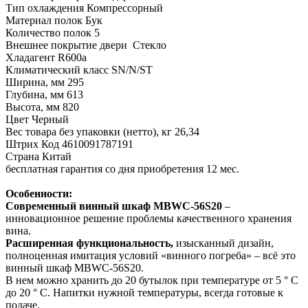
Тип охлаждения Компрессорный
Материал полок Бук
Количество полок 5
Внешнее покрытие двери Стекло
Хладагент R600a
Климатический класс SN/N/ST
Ширина, мм 295
Глубина, мм 613
Высота, мм 820
Цвет Черный
Вес товара без упаковки (нетто), кг 26,34
Штрих Код 4610091787191
Страна Китай
бесплатная гарантия со дня приобретения 12 мес.
Особенности:
Современный винный шкаф MBWC-56S20
–
инновационное решение проблемы качественного хранения
вина.
Расширенная функциональность,
изысканный дизайн,
полноценная имитация условий «винного погреба» – всё это
винный шкаф MBWC-56S20.
В нем можно хранить до 20 бутылок при температуре от 5 ° C
до 20 ° C. Напитки нужной температуры, всегда готовые к
подаче.