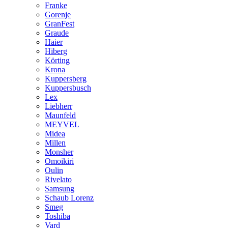
Franke
Gorenje
GranFest
Graude
Haier
Hiberg
Körting
Krona
Kuppersberg
Kuppersbusch
Lex
Liebherr
Maunfeld
MEYVEL
Midea
Millen
Monsher
Omoikiri
Oulin
Rivelato
Samsung
Schaub Lorenz
Smeg
Toshiba
Vard