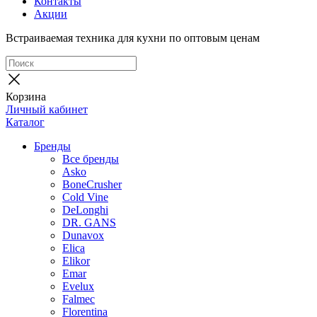
Контакты
Акции
Встраиваемая техника для кухни по оптовым ценам
Корзина
Личный кабинет
Каталог
Бренды
Все бренды
Asko
BoneCrusher
Cold Vine
DeLonghi
DR. GANS
Dunavox
Elica
Elikor
Emar
Evelux
Falmec
Florentina