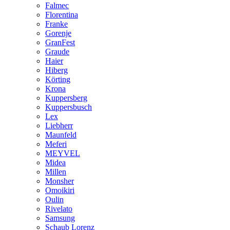
Falmec
Florentina
Franke
Gorenje
GranFest
Graude
Haier
Hiberg
Körting
Krona
Kuppersberg
Kuppersbusch
Lex
Liebherr
Maunfeld
Meferi
MEYVEL
Midea
Millen
Monsher
Omoikiri
Oulin
Rivelato
Samsung
Schaub Lorenz