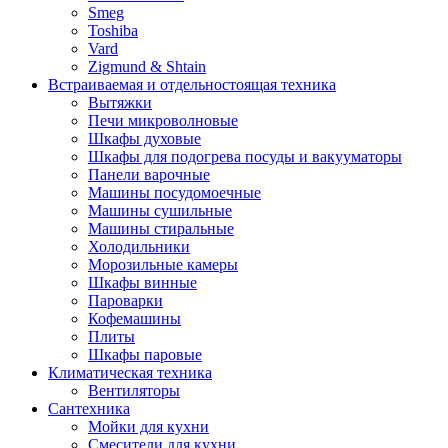
Smeg
Toshiba
Vard
Zigmund & Shtain
Встраиваемая и отдельностоящая техника
Вытяжки
Печи микроволновые
Шкафы духовые
Шкафы для подогрева посуды и вакууматоры
Панели варочные
Машины посудомоечные
Машины сушильные
Машины стиральные
Холодильники
Морозильные камеры
Шкафы винные
Пароварки
Кофемашины
Плиты
Шкафы паровые
Климатическая техника
Вентиляторы
Сантехника
Мойки для кухни
Смесители для кухни