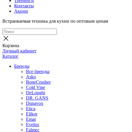
Тренинги
Контакты
Акции
Встраиваемая техника для кухни по оптовым ценам
Корзина
Личный кабинет
Каталог
Бренды
Все бренды
Asko
BoneCrusher
Cold Vine
DeLonghi
DR. GANS
Dunavox
Elica
Elikor
Emar
Evelux
Falmec