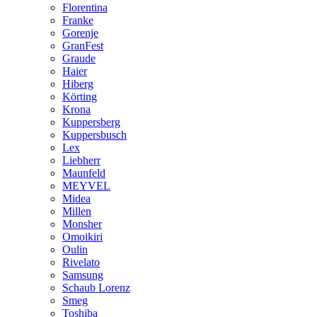
Florentina
Franke
Gorenje
GranFest
Graude
Haier
Hiberg
Körting
Krona
Kuppersberg
Kuppersbusch
Lex
Liebherr
Maunfeld
MEYVEL
Midea
Millen
Monsher
Omoikiri
Oulin
Rivelato
Samsung
Schaub Lorenz
Smeg
Toshiba