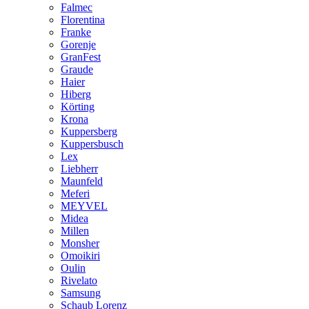
Falmec
Florentina
Franke
Gorenje
GranFest
Graude
Haier
Hiberg
Körting
Krona
Kuppersberg
Kuppersbusch
Lex
Liebherr
Maunfeld
Meferi
MEYVEL
Midea
Millen
Monsher
Omoikiri
Oulin
Rivelato
Samsung
Schaub Lorenz