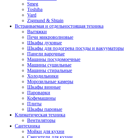
Smeg
Toshiba
Vard
Zigmund & Shtain
Встраиваемая и отдельностоящая техника
Вытяжки
Печи микроволновые
Шкафы духовые
Шкафы для подогрева посуды и вакууматоры
Панели варочные
Машины посудомоечные
Машины сушильные
Машины стиральные
Холодильники
Морозильные камеры
Шкафы винные
Пароварки
Кофемашины
Плиты
Шкафы паровые
Климатическая техника
Вентиляторы
Сантехника
Мойки для кухни
Смесители для кухни