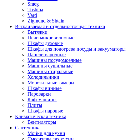
Smeg
Toshiba
Vard
Zigmund & Shtain
Встраиваемая и отдельностоящая техника
Вытяжки
Печи микроволновые
Шкафы духовые
Шкафы для подогрева посуды и вакууматоры
Панели варочные
Машины посудомоечные
Машины сушильные
Машины стиральные
Холодильники
Морозильные камеры
Шкафы винные
Пароварки
Кофемашины
Плиты
Шкафы паровые
Климатическая техника
Вентиляторы
Сантехника
Мойки для кухни
Смесители для кухни