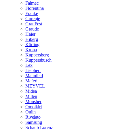
Falmec
Florentina
Franke
Gorenje
GranFest
Graude
Haier
Hiberg
Körting
Krona
Kuppersberg
Kuppersbusch
Lex
Liebherr
Maunfeld
Meferi
MEYVEL
Midea
Millen
Monsher
Omoikiri
Oulin
Rivelato
Samsung
Schaub Lorenz