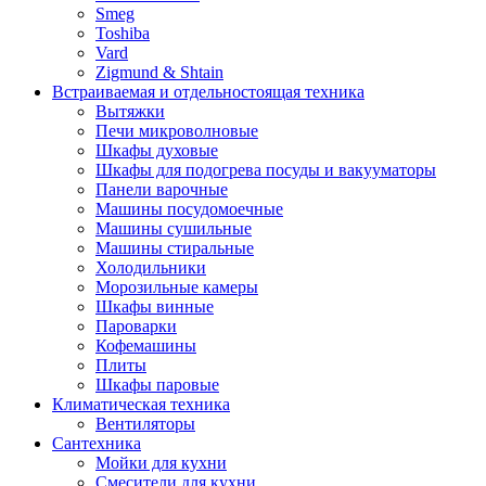
Smeg
Toshiba
Vard
Zigmund & Shtain
Встраиваемая и отдельностоящая техника
Вытяжки
Печи микроволновые
Шкафы духовые
Шкафы для подогрева посуды и вакууматоры
Панели варочные
Машины посудомоечные
Машины сушильные
Машины стиральные
Холодильники
Морозильные камеры
Шкафы винные
Пароварки
Кофемашины
Плиты
Шкафы паровые
Климатическая техника
Вентиляторы
Сантехника
Мойки для кухни
Смесители для кухни