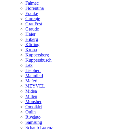
Falmec
Florentina
Franke
Gorenje
GranFest
Graude
Haier
Hiberg
Körting
Krona
Kuppersberg
Kuppersbusch
Lex
Liebherr
Maunfeld
Meferi
MEYVEL
Midea
Millen
Monsher
Omoikiri
Oulin
Rivelato
Samsung
Schaub Lorenz