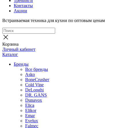
Тренинги
Контакты
Акции
Встраиваемая техника для кухни по оптовым ценам
Корзина
Личный кабинет
Каталог
Бренды
Все бренды
Asko
BoneCrusher
Cold Vine
DeLonghi
DR. GANS
Dunavox
Elica
Elikor
Emar
Evelux
Falmec