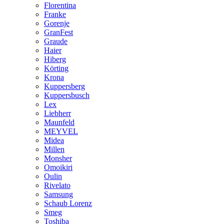
Florentina
Franke
Gorenje
GranFest
Graude
Haier
Hiberg
Körting
Krona
Kuppersberg
Kuppersbusch
Lex
Liebherr
Maunfeld
MEYVEL
Midea
Millen
Monsher
Omoikiri
Oulin
Rivelato
Samsung
Schaub Lorenz
Smeg
Toshiba